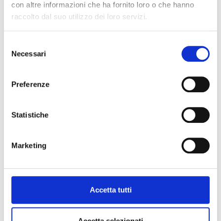
Cognome
con altre informazioni che ha fornito loro o che hanno
raccolto dal suo utilizzo dei loro servizi.
Email
Selezione
Necessari
del
consenso
Telefono
Preferenze
Indirizzo
Statistiche
Nazione
Marketing
Allega CV
Accetta tutti
Informativa sulla privacy
Accetta selezionati