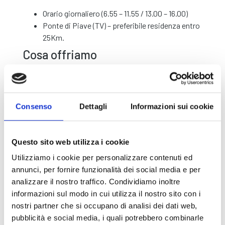
Orario giornaliero (6.55 – 11.55 / 13.00 – 16.00)
Ponte di Piave (TV) – preferibile residenza entro
25Km.
Cosa offriamo
Inserimento in un’azienda solida e strutturata;
Contesto di lavoro dinamico;
Mensa aziendale;
Consenso
Dettagli
Informazioni sui cookie
Retribuzione commisurata all’esperienza e alla
seniority;
Possibilità di crescita in azienda.
Questo sito web utilizza i cookie
Se sei una persona motivata e desideri entrare a far
Utilizziamo i cookie per personalizzare contenuti ed
parte di una solida realtà con respiro internazionale,
annunci, per fornire funzionalità dei social media e per
inviaci la tua candidatura.
analizzare il nostro traffico. Condividiamo inoltre
Nome
informazioni sul modo in cui utilizza il nostro sito con i
nostri partner che si occupano di analisi dei dati web,
pubblicità e social media, i quali potrebbero combinarle