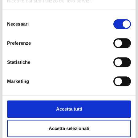
raccolto dal suo utilizzo dei loro servizi.
Email
Selezione
Necessari
del
Telefono
consenso
Preferenze
Indirizzo
Statistiche
Nazione
Marketing
Allega CV
Accetta tutti
Informativa sulla privacy
Ho letto e accetto
l’informativa sulla privacy
Accetta selezionati
Invia