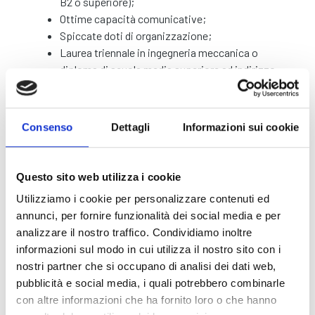
B2 o superiore);
Ottime capacità comunicative;
Spiccate doti di organizzazione;
Laurea triennale in ingegneria meccanica o
diploma di scuola media superiore ad indirizzo
tecnico.
Offriamo
Consenso
Dettagli
Informazioni sui cookie
Pacchetto retributivo commisurato
all’esperienza, con RAL indicativa di
€35.000/42.000;
Questo sito web utilizza i cookie
Orario di lavoro flessibile;
Utilizziamo i cookie per personalizzare contenuti ed
Mensa aziendale;
annunci, per fornire funzionalità dei social media e per
Nome
analizzare il nostro traffico. Condividiamo inoltre
informazioni sul modo in cui utilizza il nostro sito con i
nostri partner che si occupano di analisi dei dati web,
Cognome
pubblicità e social media, i quali potrebbero combinarle
con altre informazioni che ha fornito loro o che hanno