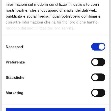
informazioni sul modo in cui utilizza il nostro sito con i
nostri partner che si occupano di analisi dei dati web,
Allega CV
pubblicità e social media, i quali potrebbero combinarle
con altre informazioni che ha fornito loro o che hanno
Informativa sulla privacy
raccolto dal suo utilizzo dei loro servizi.
Ho letto e accetto l’informativa
informativa sulla
privacy
Selezione
Necessari
del
Invia
consenso
Preferenze
Statistiche
Company
Our Group
Marketing
Group Companies
Contacts