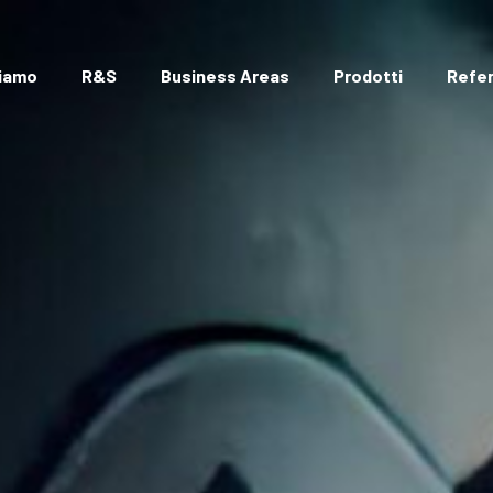
Siamo
R&S
Business Areas
Prodotti
Refe