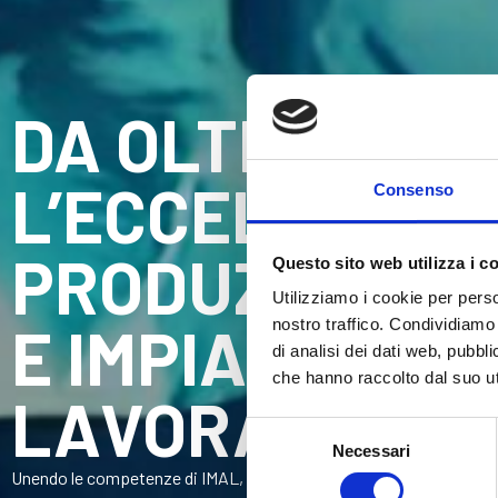
DA OLTRE 50 A
L’ECCELLENZA
Consenso
PRODUZIONE D
Questo sito web utilizza i c
Utilizziamo i cookie per perso
E IMPIANTI PE
nostro traffico. Condividiamo 
di analisi dei dati web, pubbl
che hanno raccolto dal suo uti
LAVORAZIONE 
Selezione
Necessari
del
Unendo le competenze di IMAL, PAL e GLOBUS, il Gruppo IMALPAL f
consenso