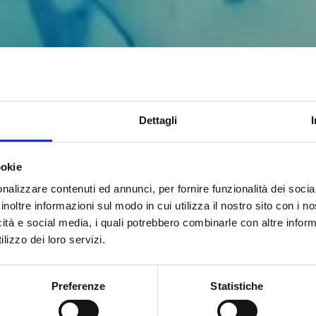
NNI,
 NELLA
Dettagli
I MACCHINE
ookie
nalizzare contenuti ed annunci, per fornire funzionalità dei socia
R LA
inoltre informazioni sul modo in cui utilizza il nostro sito con i 
icità e social media, i quali potrebbero combinarle con altre inform
lizzo dei loro servizi.
DEL LEGNO
Preferenze
Statistiche
ornisce servizi di ingegneria, macchinari