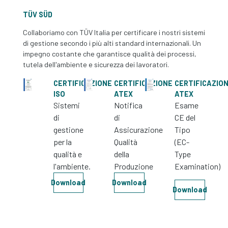
TÜV SÜD
Collaboriamo con TÜV Italia per certificare i nostri sistemi
di gestione secondo i più alti standard internazionali. Un
impegno costante che garantisce qualità dei processi,
tutela dell'ambiente e sicurezza dei lavoratori.
CERTIFICAZIONE
CERTIFICAZIONE
CERTIFICAZIO
ISO
ATEX
ATEX
Sistemi
Notifica
Esame
di
di
CE del
gestione
Assicurazione
Tipo
per la
Qualità
(EC-
qualità e
della
Type
l'ambiente.
Produzione
Examination)
Download
Download
Download