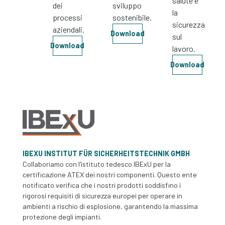
salute e
dei
sviluppo
la
processi
sostenibile.
sicurezza
aziendali.
Download
sul
Download
lavoro.
Download
IBEXU INSTITUT FÜR SICHERHEITSTECHNIK GMBH
Collaboriamo con l'istituto tedesco IBExU per la
certificazione ATEX dei nostri componenti. Questo ente
notificato verifica che i nostri prodotti soddisfino i
rigorosi requisiti di sicurezza europei per operare in
ambienti a rischio di esplosione, garantendo la massima
protezione degli impianti.