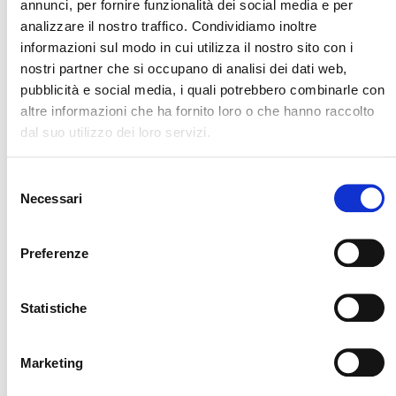
annunci, per fornire funzionalità dei social media e per
una certificazione di valore che attesta la capacità
analizzare il nostro traffico. Condividiamo inoltre
tecnica, economica e organizzativa di PAL S.r.l. nella
informazioni sul modo in cui utilizza il nostro sito con i
realizzazione di impianti complessi.
nostri partner che si occupano di analisi dei dati web,
CERTIFICAZIONE SOA:
pubblicità e social media, i quali potrebbero combinarle con
ESECUZIONE LAVORI
altre informazioni che ha fornito loro o che hanno raccolto
PUBBLICI
dal suo utilizzo dei loro servizi.
Qualificazione per la
costruzione di impianti
per lo smaltimento e il
Selezione
Necessari
recupero dei rifiuti.
del
consenso
Download
Preferenze
Statistiche
Marketing