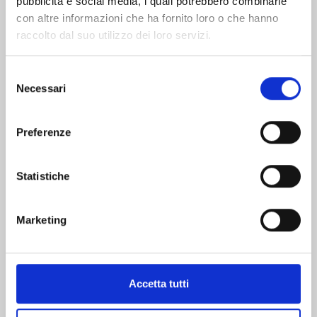
pubblicità e social media, i quali potrebbero combinarle
Ultime Notizie e Aggiornamenti
con altre informazioni che ha fornito loro o che hanno
Resta aggiornato sulle novità più recenti dal
raccolto dal suo utilizzo dei loro servizi.
nostro gruppo. Scopri i nostri progetti, le
partnership e gli sviluppi che ci tengono
Selezione
all’avanguardia nel settore.
Necessari
del
consenso
Preferenze
Statistiche
Marketing
Nuova Torre di Pulizia per il
GRUPPO LOSAN
13 Giugno 2022
Accetta tutti