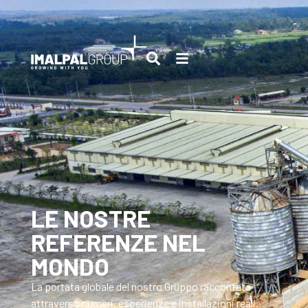
LE NOSTRE
REFERENZE NEL
MONDO
La portata globale del nostro Gruppo raccontata
attraverso numeri, esperienze e installazioni reali.