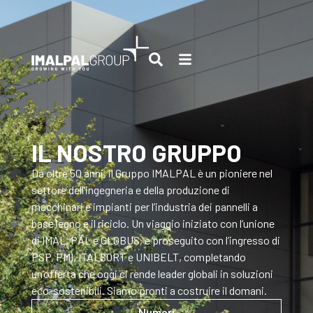
IL NOSTRO GRUPPO
Da oltre 50 anni, il Gruppo IMALPAL è un pioniere nel
settore dell’ingegneria e della produzione di
macchinari e impianti per l’industria dei pannelli a
base legno e il riciclo. Un viaggio iniziato con l’unione
di IMAL, PAL e GLOBUS, e proseguito con l’ingresso di
PSP, PMI, ITALSORT e UNIBELT, completando
un’offerta che oggi ci rende leader globali in soluzioni
eco-sostenibili. Siamo pronti a costruire il domani.