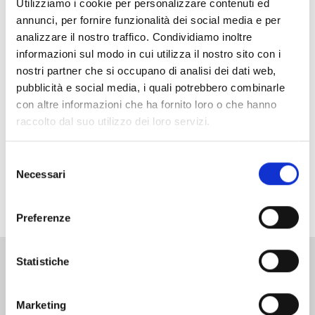
Wet flaking line
Utilizziamo i cookie per personalizzare contenuti ed
Particle Board 1000m3/day with only 3 knife ring
annunci, per fornire funzionalità dei social media e per
flaker SRC 14.690.
analizzare il nostro traffico. Condividiamo inoltre
informazioni sul modo in cui utilizza il nostro sito con i
nostri partner che si occupano di analisi dei dati web,
pubblicità e social media, i quali potrebbero combinarle
con altre informazioni che ha fornito loro o che hanno
raccolto dal suo utilizzo dei loro servizi.
Selezione
Necessari
del
consenso
Preferenze
Statistiche
Feeding for chipping
Vibrating system to optimize the log’s distribution
Marketing