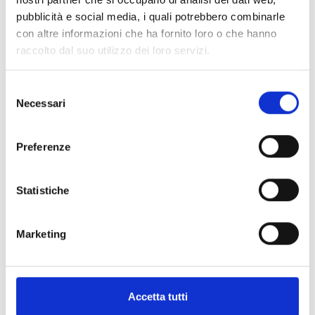
DESANDER
pubblicità e social media, i quali potrebbero combinarle
con altre informazioni che ha fornito loro o che hanno
raccolto dal suo utilizzo dei loro servizi.
Selezione
SEPARATORI DENSIMETRICI
Necessari
del
consenso
Preferenze
Statistiche
WIND CLEANER
Marketing
Accetta tutti
SEPARATORI DENSIMETRICI