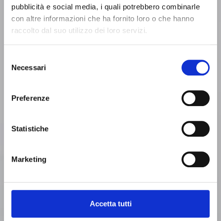
pubblicità e social media, i quali potrebbero combinarle
system using shaped profiles and wear-resistant
con altre informazioni che ha fornito loro o che hanno
treatments for wood material separation. The unit
raccolto dal suo utilizzo dei loro servizi.
splits the flow into two or three fractions via
adjustable flaps, featuring an integrated suction
system to remove dust, fibers, and light
Selezione
contaminants like plastic. This technology ensures a
Necessari
del
smooth, plug-free process, providing excellent
consenso
material cleanliness with low energy consumption
Preferenze
and minimal maintenance.
Download technical sheet
Statistiche
Proudly made by
Marketing
Accetta tutti