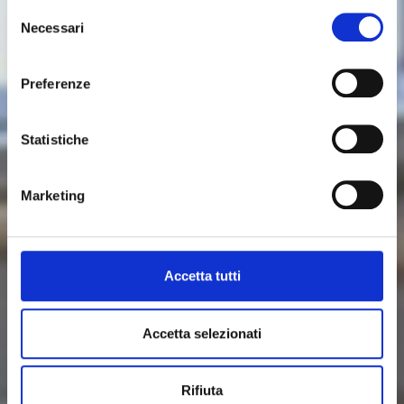
Selezione
the X-ray control theory and the use of non
Necessari
del
destructive testing techniques. The solid state
consenso
crystal receiver, the “state-of-the-art” in terms of X-
ray receivers, consents rapid measurement data
Preferenze
acquisition and consequently a much faster mat
scanning speed with respect to standard systems.
Statistiche
Download technical sheet
Proudly made by
Marketing
Accetta tutti
Accetta selezionati
Rifiuta