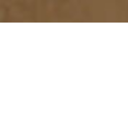
Best in class for
WOOD BASED PANELS
PB/SPB
MDF/HDF
OSB/LSB/FOSB