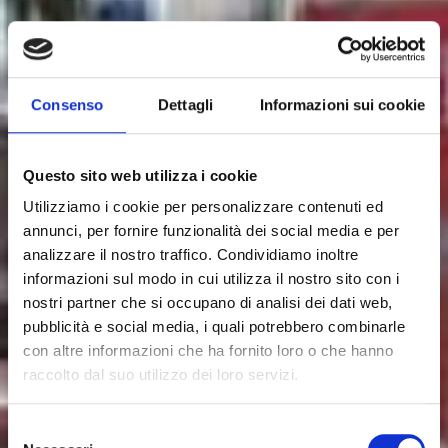
Consenso
Dettagli
Informazioni sui cookie
Questo sito web utilizza i cookie
Utilizziamo i cookie per personalizzare contenuti ed
annunci, per fornire funzionalità dei social media e per
analizzare il nostro traffico. Condividiamo inoltre
informazioni sul modo in cui utilizza il nostro sito con i
Flakers & Refiners
nostri partner che si occupano di analisi dei dati web,
KNIFE RING WASHER –
pubblicità e social media, i quali potrebbero combinarle
con altre informazioni che ha fornito loro o che hanno
WMG
raccolto dal suo utilizzo dei loro servizi.
Knife ring washer – WMG is a high-efficiency washing
machine, specifically designed for cleaning knife
Selezione
rings, combining power and precision in a fully