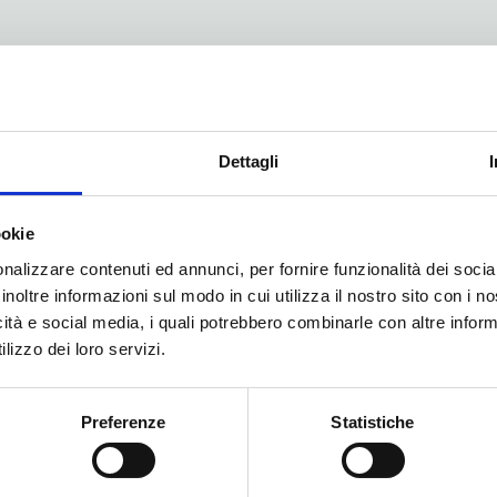
D
Dettagli
y the load cell signal and
ookie
 on the display and via a 4-20mA
nalizzare contenuti ed annunci, per fornire funzionalità dei socia
ted below the weighing bridge and
inoltre informazioni sul modo in cui utilizza il nostro sito con i 
cale. Furthermore, an encoder is
icità e social media, i quali potrebbero combinarle con altre inform
and, by multiplying the speed by
lizzo dei loro servizi.
Preferenze
Statistiche