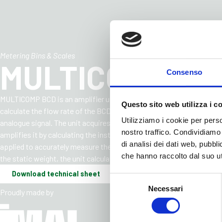
Metering Bins & Scales
MULTICOMP BC
Consenso
MULTICOMP BCD is an amplifier unit that has been designed to amplif
Questo sito web utilizza i c
calculate the flow rate of the BCD scale, making this data available
Utilizziamo i cookie per perso
analogue signal. The unit acquires the signal from the load cell loca
nostro traffico. Condividiamo 
amplifies it by calculating the instantaneous static weight of the s
di analisi dei dati web, pubbl
applied to accurately measure the speed of the weighing scale belt 
che hanno raccolto dal suo uti
the static weight, the unit calculates the scale flow rate in Kg/min.
Download technical sheet
Selezione
Necessari
del
Proudly made by
consenso