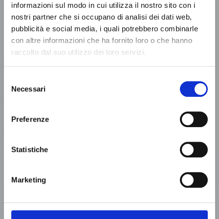
informazioni sul modo in cui utilizza il nostro sito con i
– RCM
nostri partner che si occupano di analisi dei dati web,
Re-hammer chipper – rcm is specifically designed
pubblicità e social media, i quali potrebbero combinarle
and built to reduce clean wood chips of various
con altre informazioni che ha fornito loro o che hanno
dimensions into chips of a uniform dimension.
raccolto dal suo utilizzo dei loro servizi.
Through a precise mechanical process, the system
processes the incoming material to eliminate
Selezione
granulometric irregularities, ensuring a consistent
Necessari
del
and calibrated final product. This uniformity is
consenso
essential for optimizing subsequent processing
Preferenze
stages, ensuring a constant flow and superior quality
of the treated material.
Download technical sheet
Statistiche
Proudly made by
Marketing