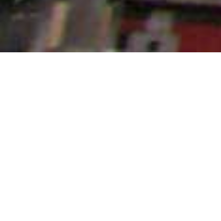
Best in class for
PRESSED WOOD PACKAGING
PALLET BLOCKS