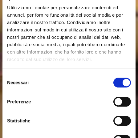
Utilizziamo i cookie per personalizzare contenuti ed
annunci, per fornire funzionalità dei social media e per
analizzare il nostro traffico. Condividiamo inoltre
informazioni sul modo in cui utilizza il nostro sito con i
Forming and Press
nostri partner che si occupano di analisi dei dati web,
SINGLE-OPENING
pubblicità e social media, i quali potrebbero combinarle
con altre informazioni che ha fornito loro o che hanno
PALLET BLOCK PRESS
raccolto dal suo utilizzo dei loro servizi.
The single-opening pallet block press for pallet
blocks production is able to produce all kinds of
Selezione
pallet blocks from all varieties of wood-based raw
Necessari
del
materials.
consenso
Download technical sheet
Preferenze
Proudly made by
Statistiche