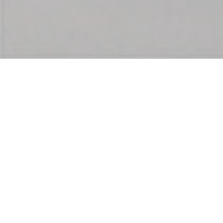
Best in class for
WOOD BASED PANELS
PB/SPB
MDF/HDF
OSB/LSB/FOSB