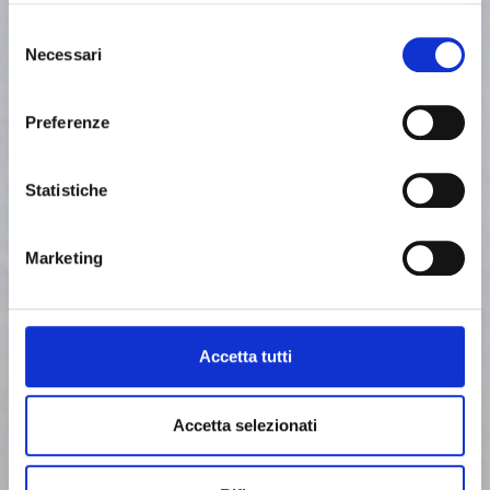
shaker. It holds up to 12 sieves with a 200 mm
Selezione
diameter, including pan and cover.
Necessari
del
Download technical sheet
consenso
Proudly made by
Preferenze
Statistiche
Marketing
Accetta tutti
Accetta selezionati