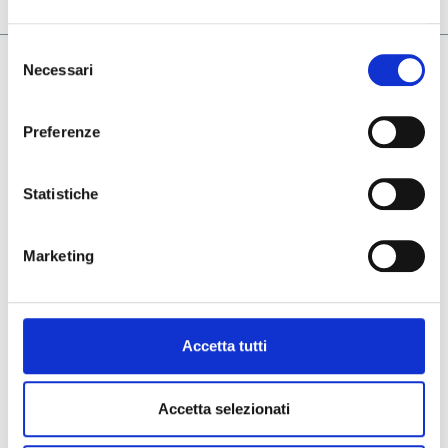
Selezione
Necessari
del
Company
consenso
Our Group
Preferenze
Group Companies
Contacts
Statistiche
Terms & Condition
Marketing
Privacy & Cookie Policy
Whistleblowing Policy
General Terms and Purchase
Accetta tutti
Social
Accetta selezionati