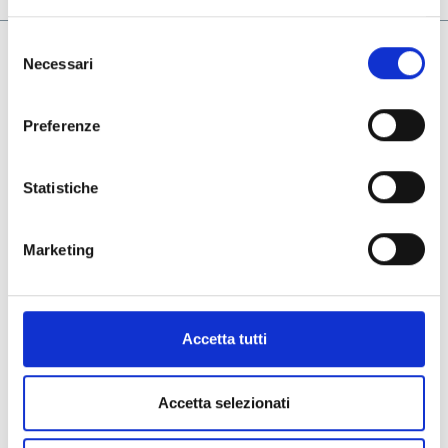
Selezione
Necessari
del
Azienda
consenso
Il nostro Gruppo
Preferenze
Le aziende del gruppo
Contatti
Statistiche
Termini & Condizioni
Privacy & Cookie Policy
Marketing
Whistleblowing Policy
General Terms and Purchase
Accetta tutti
Social
Accetta selezionati