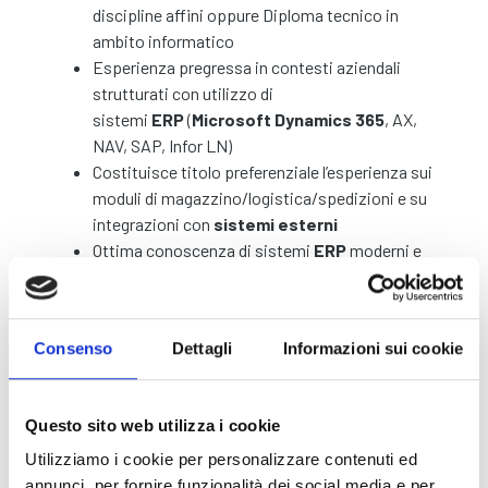
discipline affini oppure Diploma tecnico in
ambito informatico
Esperienza pregressa in contesti aziendali
strutturati con utilizzo di
sistemi
ERP
(
Microsoft Dynamics 365
, AX,
NAV, SAP, Infor LN)
Costituisce titolo preferenziale l’esperienza sui
moduli di magazzino/logistica/spedizioni e su
integrazioni con
sistemi esterni
Ottima conoscenza di sistemi
ERP
moderni e
dei relativi strumenti di reportistica, come
Power BI, SSRS o simili
Capacità di analizzare i processi aziendali e
Consenso
Dettagli
Informazioni sui cookie
modellare flussi operativi in ottica di
ottimizzazione ed efficienza
Conoscenza dei database e dei principali
Questo sito web utilizza i cookie
strumenti di integrazione dei dati, con
particolare riferimento a
SQL
, API e OData
Utilizziamo i cookie per personalizzare contenuti ed
Esperienza nell’utilizzo di Microsoft Azure e
annunci, per fornire funzionalità dei social media e per