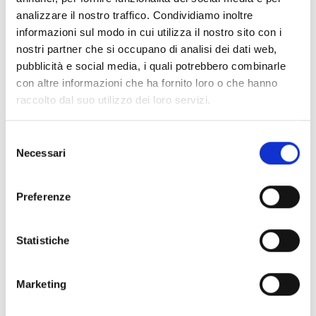
Microsoft 365
analizzare il nostro traffico. Condividiamo inoltre
Conoscenza di sistemi PDM/PLM
informazioni sul modo in cui utilizza il nostro sito con i
nostri partner che si occupano di analisi dei dati web,
Competenze trasversali:
pubblicità e social media, i quali potrebbero combinarle
Capacità di analisi e
problem solving
, con
con altre informazioni che ha fornito loro o che hanno
approccio strutturato
raccolto dal suo utilizzo dei loro servizi.
al
troubleshooting
applicativo e alla risoluzione
delle anomalie;
Selezione
Buone capacità comunicative e di
Necessari
del
collaborazione, con attitudine a lavorare
consenso
in
team
e interagire con interlocutori tecnici e di
Preferenze
business;
Buona capacità di organizzazione e gestione
delle priorità.
Statistiche
Buona conoscenza della lingua inglese in
ambito professionale
Marketing
Cosa Offriamo