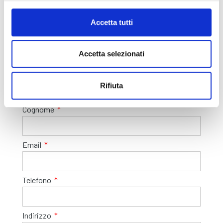
Pacchetto retributivo commisurato
all’esperienza, con RAL indicativa €37.000 –
Accetta tutti
42.000;
Mensa aziendale per i giorni di presenza in
azienda;
Accetta selezionati
Orario flessibile;
Nome
Rifiuta
Cognome
Email
Telefono
Indirizzo