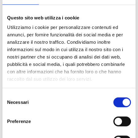
Requisiti Preferenziali / Nice to
Have
Questo sito web utilizza i cookie
Capacità di lavorare in gruppo e di
Utilizziamo i cookie per personalizzare contenuti ed
comunicazione;
annunci, per fornire funzionalità dei social media e per
Conoscenza di base della 2014/34/UE Direttiva
analizzare il nostro traffico. Condividiamo inoltre
ATEX di prodotto.
informazioni sul modo in cui utilizza il nostro sito con i
nostri partner che si occupano di analisi dei dati web,
Offriamo
pubblicità e social media, i quali potrebbero combinarle
con altre informazioni che ha fornito loro o che hanno
Orario di lavoro: full time – presente flessibilità
raccolto dal suo utilizzo dei loro servizi.
in ingresso (8:00-9:00) e sulla pausa pranzo;
Mensa aziendale;
Pacchetto retributivo commisurato
Selezione
all’esperienza, con RAL indicativa di
Necessari
del
€40.000/50.000;
consenso
Nome
Preferenze