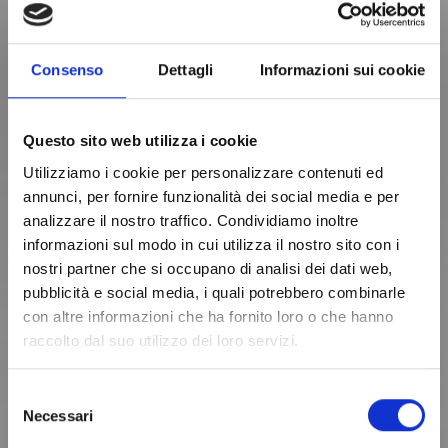
Consenso
Dettagli
Informazioni sui cookie
Questo sito web utilizza i cookie
Utilizziamo i cookie per personalizzare contenuti ed
Separatori ad Aria
annunci, per fornire funzionalità dei social media e per
AIRGRADER DOUBLE
analizzare il nostro traffico. Condividiamo inoltre
MACHINES
informazioni sul modo in cui utilizza il nostro sito con i
nostri partner che si occupano di analisi dei dati web,
L'airgrader è un sistema di selezione ad alta
pubblicità e social media, i quali potrebbero combinarle
efficienza che utilizza la turbolenza generata da
con altre informazioni che ha fornito loro o che hanno
canali a "zigzag" per separare accuratamente i chip
raccolto dal suo utilizzo dei loro servizi.
accettabili dalle particelle troppo spesse o pesanti.
Grazie a un letto fluidizzato inclinato e a un sistema
Selezione
di aspirazione collegato a un ciclone, la macchina
Necessari
del
garantisce un'eccellente rimozione di inquinanti
consenso
come sabbia e sassi. Il design robusto e la possibilità