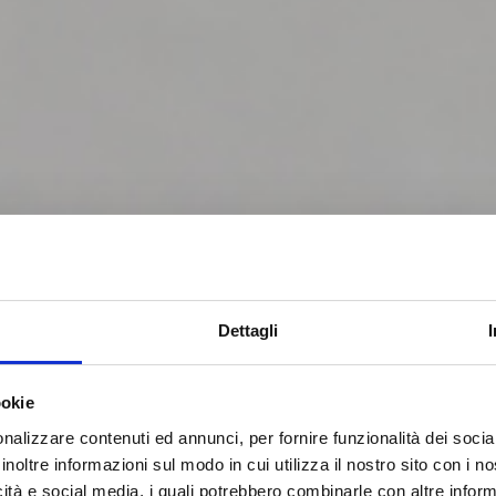
Dettagli
 la fase successiva. Il materiale
ookie
iene depositato su un nastro
nalizzare contenuti ed annunci, per fornire funzionalità dei socia
e portato verso il retro della
inoltre informazioni sul modo in cui utilizza il nostro sito con i 
l materiale in direzione opposta
icità e social media, i quali potrebbero combinarle con altre inform