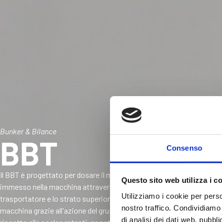
Bunker & Bilance
BBT
Consenso
Il BBT è progettato per dosare il materiale e regolarne il flusso verso
Questo sito web utilizza i c
immesso nella macchina attraverso la tramoggia di alimentazione v
Utilizziamo i cookie per perso
trasportatore e lo strato superiore del materiale viene continuament
nostro traffico. Condividiamo 
macchina grazie all'azione del gruppo coclee. Il nastro, che muove i
di analisi dei dati web, pubbl