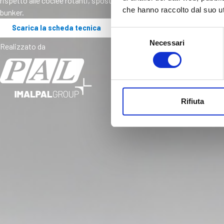
rispetto alle coclee rotanti, sposta il materiale verso la bocca di sca
che hanno raccolto dal suo uti
bunker.
Scarica la scheda tecnica
Selezione
Necessari
del
Realizzato da
consenso
Rifiuta