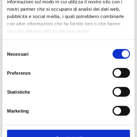
Raffinatori
informazioni sul modo in cui utilizza il nostro sito con i
MULINI CENTRIFUGHI –
nostri partner che si occupano di analisi dei dati web,
pubblicità e social media, i quali potrebbero combinarle
MCG
con altre informazioni che ha fornito loro o che hanno
I mulini centrifughi – mcg sono utilizzati per la
raccolto dal suo utilizzo dei loro servizi.
raffinazione di trucioli di legno secchi, rendendoli
idonei per gli strati superficiali e interni dei pannelli
Selezione
truciolari, oltre che per prodotti multistrato come
Necessari
del
l'LSB (Laminated Strand Board) e l'OSB (Oriented
consenso
Strand Board).
Preferenze
Scarica la scheda tecnica
Realizzato da
Statistiche
Marketing