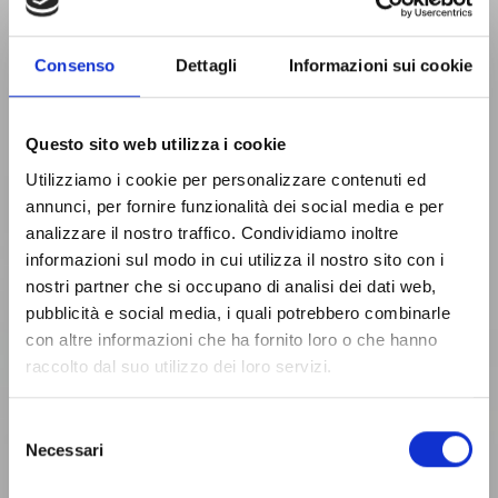
Consenso
Dettagli
Informazioni sui cookie
Questo sito web utilizza i cookie
Utilizziamo i cookie per personalizzare contenuti ed
annunci, per fornire funzionalità dei social media e per
analizzare il nostro traffico. Condividiamo inoltre
Pulitori per Chips
informazioni sul modo in cui utilizza il nostro sito con i
DCC – DRYCLEANER
nostri partner che si occupano di analisi dei dati web,
pubblicità e social media, i quali potrebbero combinarle
FOR CHIPS
con altre informazioni che ha fornito loro o che hanno
La macchina dcc – drycleaner for chips è progettata
raccolto dal suo utilizzo dei loro servizi.
per separare i corpi pesanti, come pietre, vetri o
pezzi di metallo, dal flusso di chip di legno lavorato
Selezione
dalla macchina. Questa operazione di pulizia è
Necessari
del
ottenuta mediante l'azione combinata di vibrazione
consenso
e soffio d'aria.