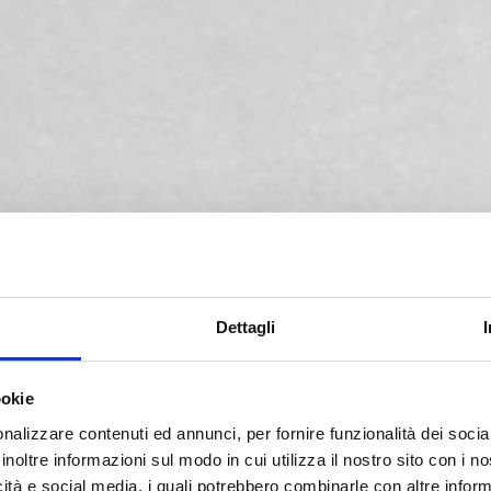
CK
Dettagli
are la qualità e le caratteristiche
ookie
to e blocchetti per pallet) e per
nalizzare contenuti ed annunci, per fornire funzionalità dei socia
plicità d'uso a un funzionamento
inoltre informazioni sul modo in cui utilizza il nostro sito con i 
esso di misurazione dei dati e la
icità e social media, i quali potrebbero combinarle con altre inform