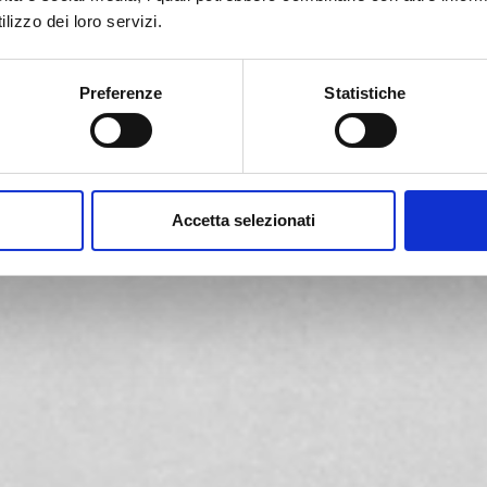
 eseguire tutti i test in piena
lizzo dei loro servizi.
e e altre su richiesta).
Preferenze
Statistiche
Accetta selezionati