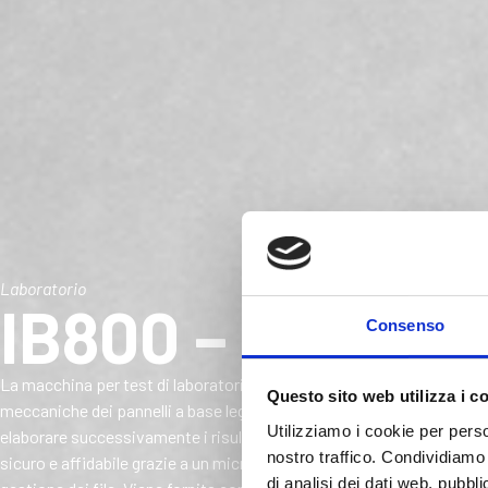
Laboratorio
IB800 – LABLO
Consenso
La macchina per test di laboratorio ib800 è stata progettata per test
Questo sito web utilizza i c
meccaniche dei pannelli a base legno (truciolare, mdf, osb, compensa
Utilizziamo i cookie per perso
elaborare successivamente i risultati ottenuti. L'ib800 unisce sem
nostro traffico. Condividiamo 
sicuro e affidabile grazie a un microprocessore che controlla il proc
di analisi dei dati web, pubbl