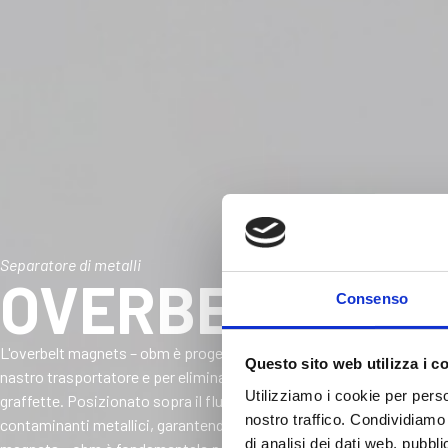
Separatore di metalli
OVERBELT MAG
Consenso
L'overbelt magnets – obm è progettato per deferrizzare chip o partice
Questo sito web utilizza i c
nastro trasportatore e per eliminare eventuali chip contenenti metal
Utilizziamo i cookie per perso
graffette. Posizionato sopra il flusso di materiale, il magnete atti
nostro traffico. Condividiamo 
contaminanti metallici, garantendo una pulizia profonda della materi
di analisi dei dati web, pubbl