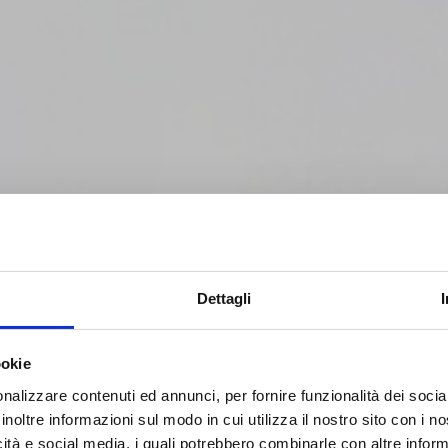
NETS – OBM
Dettagli
lle di legno distribuite su un
ookie
li ferrosi, come chiodi o
nalizzare contenuti ed annunci, per fornire funzionalità dei socia
ra ed espelle automaticamente i
inoltre informazioni sul modo in cui utilizza il nostro sito con i 
a prima. L'impiego dell'overbelt
icità e social media, i quali potrebbero combinarle con altre inform