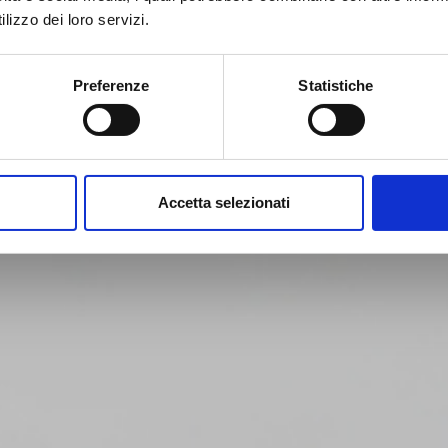
le fasi successive della
lizzo dei loro servizi.
rrose pericolose.
Preferenze
Statistiche
Accetta selezionati