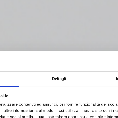
Dettagli
ER
ookie
nalizzare contenuti ed annunci, per fornire funzionalità dei socia
s impreg-nated with resin at a
inoltre informazioni sul modo in cui utilizza il nostro sito con i 
uitable for the application.
icità e social media, i quali potrebbero combinarle con altre inform