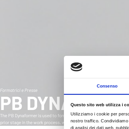
Consenso
Formatrici e Presse
PB DYNAFORM
Questo sito web utilizza i c
Utilizziamo i cookie per perso
The PB Dynaformer is used to form a uniform “mat” of wood particle
nostro traffico. Condividiamo 
prior stage in the work process, which is then conveyed to a press s
di analisi dei dati web, pubbl