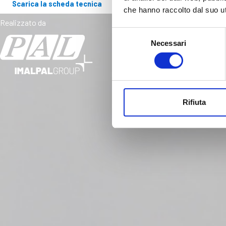
Scarica la scheda tecnica
che hanno raccolto dal suo uti
Realizzato da
Selezione
Necessari
del
consenso
Rifiuta