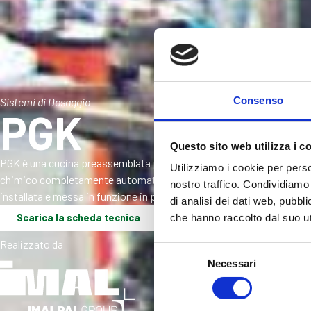
Consenso
Sistemi di Dosaggio
PGK
Questo sito web utilizza i c
PGK è una cucina preassemblata per la produzione di colle, progett
Utilizziamo i cookie per perso
chimico completamente automatizzate. La cucina preassemblata è
nostro traffico. Condividiamo 
installata e messa in funzione in poche ore.
di analisi dei dati web, pubbl
Scarica la scheda tecnica
che hanno raccolto dal suo uti
Realizzato da
Selezione
Necessari
del
consenso