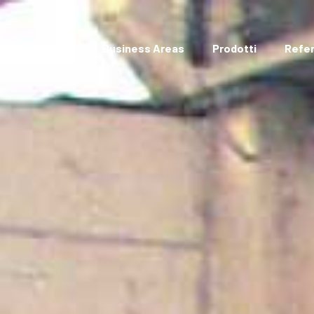
Siamo
R&S
Business Areas
Prodotti
Refe