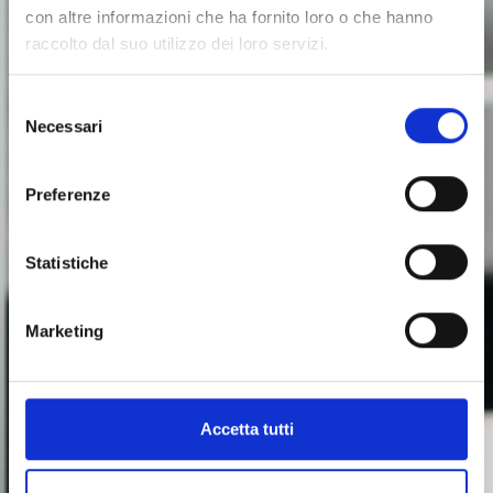
con altre informazioni che ha fornito loro o che hanno
pesatura). Il sistema TM200 consiste in una robusta
raccolto dal suo utilizzo dei loro servizi.
trave in tubolare d'acciaio; la struttura,
completamente smontabile, viene installata attorno
alla rulliera del pannello all'uscita della pressa o della
Selezione
levigatrice, ed è completa di impianto elettrico e
Necessari
del
pneumatico. Una cassetta elettrica contenente il
consenso
microprocessore è montata sul lato della struttura,
Preferenze
mentre il PC, il monitor e la stampante sono
normalmente situati nella sala di controllo.
Statistiche
Scarica la scheda tecnica
Realizzato da
Marketing
Accetta tutti