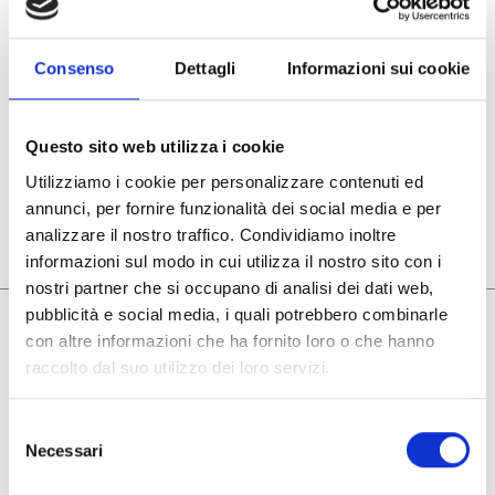
Consenso
Dettagli
Informazioni sui cookie
Questo sito web utilizza i cookie
Utilizziamo i cookie per personalizzare contenuti ed
annunci, per fornire funzionalità dei social media e per
analizzare il nostro traffico. Condividiamo inoltre
informazioni sul modo in cui utilizza il nostro sito con i
nostri partner che si occupano di analisi dei dati web,
pubblicità e social media, i quali potrebbero combinarle
con altre informazioni che ha fornito loro o che hanno
Azienda
raccolto dal suo utilizzo dei loro servizi.
Il nostro Gruppo
Le aziende del gruppo
Selezione
Contatti
Necessari
del
consenso