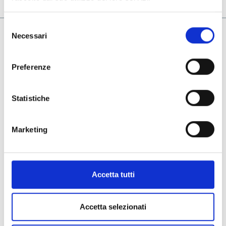
Selezione
Necessari
del
Azienda
consenso
Il nostro Gruppo
Preferenze
Le aziende del gruppo
Contatti
Statistiche
Termini & Condizioni
Marketing
Privacy & Cookie Policy
Whistleblowing Policy
General Terms and Purchase
Accetta tutti
Social
Accetta selezionati