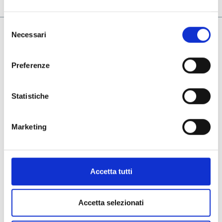
Selezione
Necessari
del
Azienda
consenso
Il nostro Gruppo
Preferenze
Le aziende del gruppo
Contatti
Statistiche
Termini & Condizioni
Marketing
Privacy & Cookie Policy
Whistleblowing Policy
General Terms and Purchase
Accetta tutti
Social
Accetta selezionati