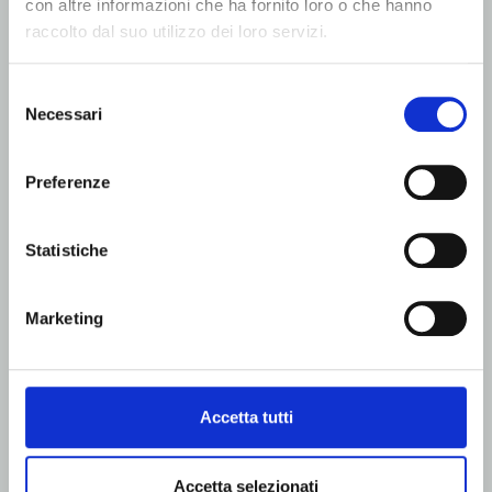
con altre informazioni che ha fornito loro o che hanno
The BSF is an advanced continuous weighing scale
raccolto dal suo utilizzo dei loro servizi.
system that constantly monitors the amount of
material being used and has been designed for
accurate flow metering of wood fibre, especially
Selezione
before the glue blender, in order to ensure optimal
Necessari
del
production process control.
consenso
Download technical sheet
Preferenze
Proudly made by
Statistiche
Marketing
Accetta tutti
Accetta selezionati