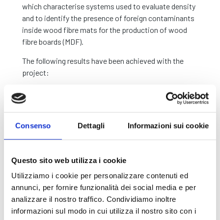
which characterise systems used to evaluate density
and to identify the presence of foreign contaminants
inside wood fibre mats for the production of wood
fibre boards (MDF).
The following results have been achieved with the
project:
Creation of a database and calibration function
able to supply a relation between permittivity
and permeability values and values for density,
Consenso
Dettagli
Informazioni sui cookie
moisture content and the presence of foreign
contaminants as the wood fibre varies;
Design, construction and validation of an
Questo sito web utilizza i cookie
antenna that is able to obtain band, directivity
and signal to noise ratio;
Utilizziamo i cookie per personalizzare contenuti ed
Design and construction of custom electronic
annunci, per fornire funzionalità dei social media e per
componentry for the front-end and antenna
analizzare il nostro traffico. Condividiamo inoltre
control;
informazioni sul modo in cui utilizza il nostro sito con i