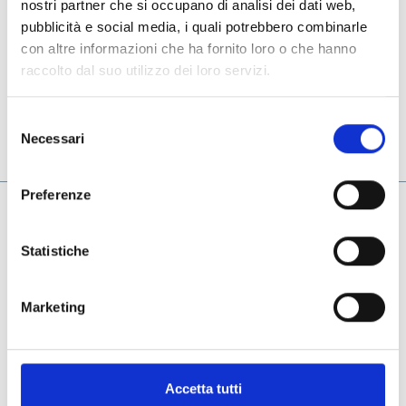
Design and validation of a “complete” gauging
nostri partner che si occupano di analisi dei dati web,
system consisting of an appropriate array of
pubblicità e social media, i quali potrebbero combinarle
elementary measuring systems.
con altre informazioni che ha fornito loro o che hanno
raccolto dal suo utilizzo dei loro servizi.
Selezione
Necessari
del
consenso
Preferenze
Azienda
Il nostro Gruppo
Statistiche
Le aziende del gruppo
Marketing
Contatti
Termini & Condizioni
Privacy & Cookie Policy
Accetta tutti