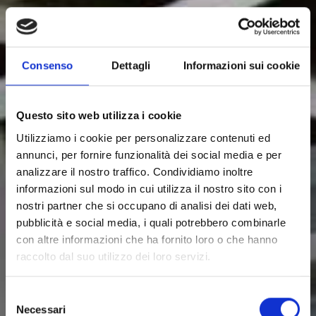
Consenso
Dettagli
Informazioni sui cookie
Questo sito web utilizza i cookie
Bunker & Bilance
Utilizziamo i cookie per personalizzare contenuti ed
BPP
annunci, per fornire funzionalità dei social media e per
analizzare il nostro traffico. Condividiamo inoltre
La BPP è una bilancia progettata per la pesatura
informazioni sul modo in cui utilizza il nostro sito con i
continua di pannelli grezzi. Questo sistema di
nostri partner che si occupano di analisi dei dati web,
pesatura è composto da celle di carico, di portata
pubblicità e social media, i quali potrebbero combinarle
adeguata, per sostenere l'unità di trasporto. Un
con altre informazioni che ha fornito loro o che hanno
amplificatore digitale elettronico IMAL fornisce alle
raccolto dal suo utilizzo dei loro servizi.
celle la tensione, opportunamente filtrata e regolata,
e amplifica il segnale di peso proporzionale. Questo
valore può quindi essere trasmesso ad altri sistemi
Selezione
di controllo qualità, come il misuratore di spessore,
Necessari
del