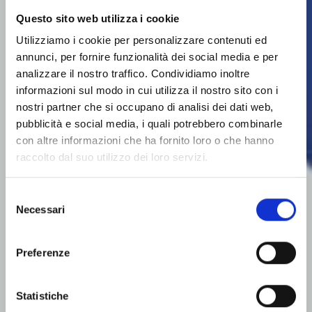
Questo sito web utilizza i cookie
Utilizziamo i cookie per personalizzare contenuti ed
annunci, per fornire funzionalità dei social media e per
Bunker & Bilance
analizzare il nostro traffico. Condividiamo inoltre
BT & BN
informazioni sul modo in cui utilizza il nostro sito con i
nostri partner che si occupano di analisi dei dati web,
I modelli BT&BN sono bilance per la pesatura
pubblicità e social media, i quali potrebbero combinarle
continua progettate per la misurazione accurata
con altre informazioni che ha fornito loro o che hanno
della portata del materiale, specialmente dopo
raccolto dal suo utilizzo dei loro servizi.
apparecchiature di dosaggio come coclee e sili di
dosaggio. Grazie alle loro dimensioni ridotte, questi
modelli possono essere facilmente installati in
Selezione
qualsiasi impianto. Sono particolarmente adatti per
Necessari
del
strutture in cui la pesatura continua del materiale è
consenso
necessaria per supportare regolazioni e controlli
Preferenze
costanti.
Scarica la scheda tecnica
Statistiche
Realizzato da