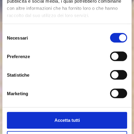
pubblicità e social media, i quali potrebbero combinarle
trasportatore è controllato da un convertitore di
con altre informazioni che ha fornito loro o che hanno
frequenza e da una serie di rulli a pettine che lavorano
raccolto dal suo utilizzo dei loro servizi.
per fluidificare le particelle, garantendo un flusso di
materiale costante. Il bunker di stoccaggio è
Selezione
composto da moduli standard, tra cui un modulo
Necessari
del
anteriore dotato di rulli a pettine indipendenti, un
consenso
modulo centrale costituito da varie unità in base alla
capacità di dosaggio e un modulo finale con porta di
Preferenze
ispezione. Inoltre, il sistema integra una coclea o un
trasportatore a rastrelli (rakeback) che distribuisce
Statistiche
uniformemente il materiale all'interno del bunker.
Scarica la scheda tecnica
Marketing
Realizzato da
Accetta tutti