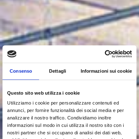
Consenso
Dettagli
Informazioni sui cookie
Questo sito web utilizza i cookie
Bunker & Bilance
SILOBIN
Utilizziamo i cookie per personalizzare contenuti ed
annunci, per fornire funzionalità dei social media e per
Il silobin è stato progettato per lo stoccaggio e il
analizzare il nostro traffico. Condividiamo inoltre
dosaggio di materiale secco o verde. Consiste in un
informazioni sul modo in cui utilizza il nostro sito con i
bunker di stoccaggio dove vengono depositate le
nostri partner che si occupano di analisi dei dati web,
particelle. All'interno del bunker, un nastro